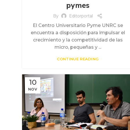
pymes
,
INCUBADORA DE EMPRESAS
PROPIEDAD INTELECTUAL
By
Editorportal
El Centro Universitario Pyme UNRC se
encuentra a disposición para impulsar el
crecimiento y la competitividad de las
micro, pequeñas y ...
CONTINUE READING
10
NOV