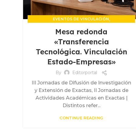
,
EVENTOS DE VINCULACIÓN
,
EXTENSIÓN Y DESARROLLO TERRITORIAL
Mesa redonda
,
INCUBADORA DE EMPRESAS
«Transferencia
,
PROPIEDAD INTELECTUAL
Tecnológica. Vinculación
UNIDAD DE VINCULACION TECNOLOGICA
Estado-Empresas»
By
Editorportal
III Jornadas de Difusión de Investigación
y Extensión de Exactas, II Jornadas de
Actividades Académicas en Exactas |
Distintos refer...
CONTINUE READING