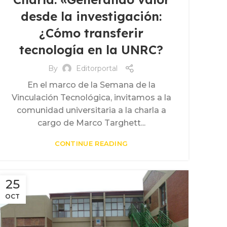
,
EXTENSIÓN Y DESARROLLO TERRITORIAL
desde la investigación:
,
FORMACIONES Y ACTIVIDADES
,
¿Cómo transferir
INCUBADORA DE EMPRESAS
PROPIEDAD INTELECTUAL
tecnología en la UNRC?
By
Editorportal
En el marco de la Semana de la
Vinculación Tecnológica, invitamos a la
comunidad universitaria a la charla a
cargo de Marco Targhett...
CONTINUE READING
25
OCT