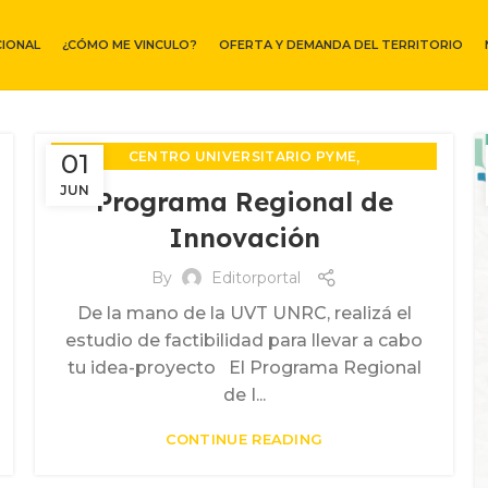
CIONAL
¿CÓMO ME VINCULO?
OFERTA Y DEMANDA DEL TERRITORIO
,
01
CENTRO UNIVERSITARIO PYME
,
EXTENSIÓN Y DESARROLLO TERRITORIAL
JUN
Programa Regional de
,
FORMACIONES Y ACTIVIDADES
Innovación
PROPIEDAD INTELECTUAL
By
Editorportal
De la mano de la UVT UNRC, realizá el
estudio de factibilidad para llevar a cabo
tu idea-proyecto El Programa Regional
de I...
CONTINUE READING