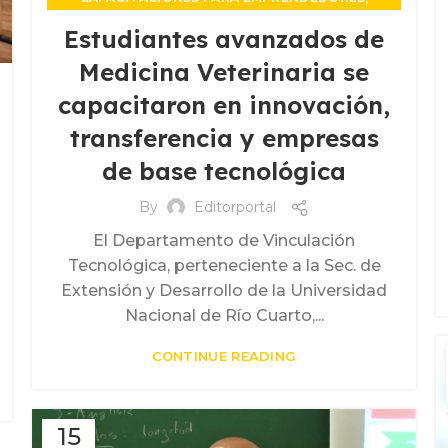
,
EVENTOS DE VINCULACIÓN
Estudiantes avanzados de
,
EXTENSIÓN Y DESARROLLO TERRITORIAL
Medicina Veterinaria se
,
FORMACIONES Y ACTIVIDADES
,
capacitaron en innovación,
INCUBADORA DE EMPRESAS
,
PROPIEDAD INTELECTUAL
transferencia y empresas
UNIDAD DE VINCULACION TECNOLOGICA
de base tecnológica
By
Editorportal
El Departamento de Vinculación
Tecnológica, perteneciente a la Sec. de
Extensión y Desarrollo de la Universidad
Nacional de Río Cuarto,...
CONTINUE READING
15