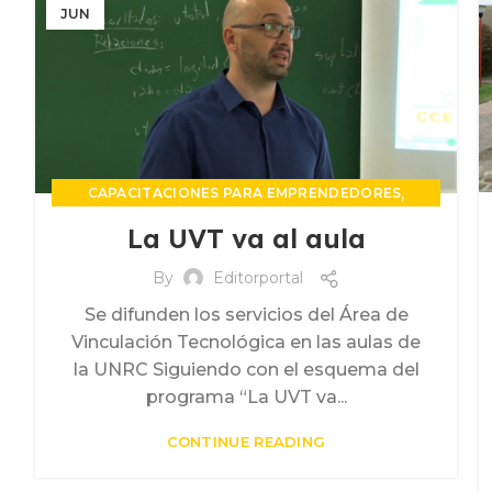
JUN
,
CAPACITACIONES PARA EMPRENDEDORES
,
INCUBADORA DE EMPRESAS
La UVT va al aula
,
PROPIEDAD INTELECTUAL
UNIDAD DE VINCULACION TECNOLOGICA
By
Editorportal
Se difunden los servicios del Área de
Vinculación Tecnológica en las aulas de
la UNRC Siguiendo con el esquema del
programa “La UVT va...
CONTINUE READING