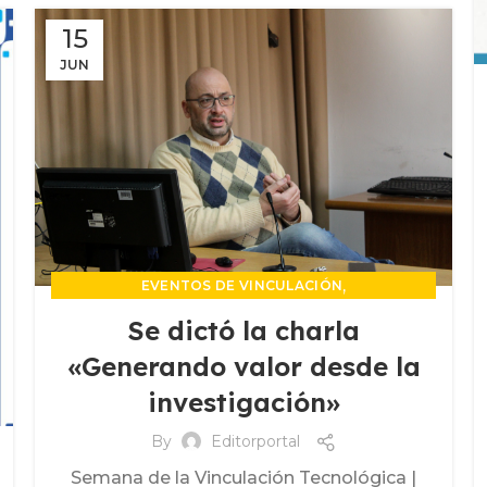
15
JUN
,
EVENTOS DE VINCULACIÓN
,
EXTENSIÓN Y DESARROLLO TERRITORIAL
Se dictó la charla
,
PROPIEDAD INTELECTUAL
«Generando valor desde la
UNIDAD DE VINCULACION TECNOLOGICA
investigación»
By
Editorportal
Semana de la Vinculación Tecnológica |