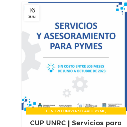
16
JUN
,
CENTRO UNIVERSITARIO PYME
,
EXTENSIÓN Y DESARROLLO TERRITORIAL
CUP UNRC | Servicios para
,
FORMACIONES Y ACTIVIDADES