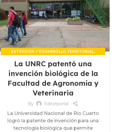
,
EXTENSIÓN Y DESARROLLO TERRITORIAL
,
PROPIEDAD INTELECTUAL
La UNRC patentó una
UNIDAD DE VINCULACION TECNOLOGICA
invención biológica de la
Facultad de Agronomía y
Veterinaria
By
Editorportal
La Universidad Nacional de Río Cuarto
logró la patente de invención para una
tecnología biológica que permite