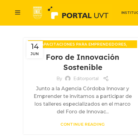
INSTITU
,
14
CAPACITACIONES PARA EMPRENDEDORES
,
EVENTOS DE VINCULACIÓN
JUN
Foro de Innovación
,
FORMACIONES Y ACTIVIDADES
Sostenible
PROPIEDAD INTELECTUAL
By
Editorportal
Junto a la Agencia Córdoba Innovar y
Emprender te invitamos a participar de
los talleres especializados en el marco
del Foro de Innovac...
CONTINUE READING