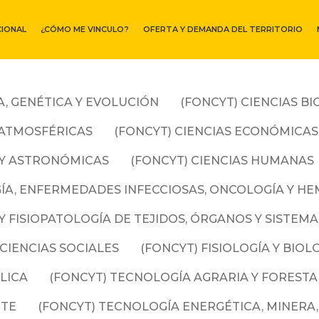
CIONAL
¿CÓMO ME VINCULO?
OFERTA Y DEMANDA DEL TERRITORIO
A, GENÉTICA Y EVOLUCIÓN
(FONCYT) CIENCIAS B
O-ATMOSFÉRICAS
(FONCYT) CIENCIAS ECONÓMICA
S Y ASTRONÓMICAS
(FONCYT) CIENCIAS HUMANAS
OGÍA, ENFERMEDADES INFECCIOSAS, ONCOLOGÍA Y H
ÍA Y FISIOPATOLOGÍA DE TEJIDOS, ÓRGANOS Y SISTE
 CIENCIAS SOCIALES
(FONCYT) FISIOLOGÍA Y BIO
LICA
(FONCYT) TECNOLOGÍA AGRARIA Y FORESTA
NTE
(FONCYT) TECNOLOGÍA ENERGÉTICA, MINERA,