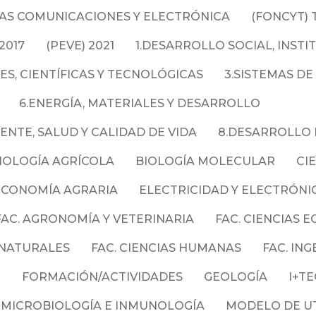
LAS COMUNICACIONES Y ELECTRÓNICA
(FONCYT)
2017
(PEVE) 2021
1.DESARROLLO SOCIAL, INSTI
S, CIENTÍFICAS Y TECNOLÓGICAS
3.SISTEMAS DE
6.ENERGÍA, MATERIALES Y DESARROLLO
NTE, SALUD Y CALIDAD DE VIDA
8.DESARROLLO E
IOLOGÍA AGRÍCOLA
BIOLOGÍA MOLECULAR
CI
ECONOMÍA AGRARIA
ELECTRICIDAD Y ELECTRÓNI
FAC. AGRONOMÍA Y VETERINARIA
FAC. CIENCIAS 
Y NATURALES
FAC. CIENCIAS HUMANAS
FAC. ING
)
FORMACIÓN/ACTIVIDADES
GEOLOGÍA
I+TE
MICROBIOLOGÍA E INMUNOLOGÍA
MODELO DE UT