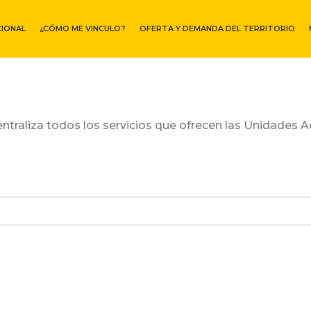
CIONAL
¿CÓMO ME VINCULO?
OFERTA Y DEMANDA DEL TERRITORIO
entraliza todos los servicios que ofrecen las Unidades