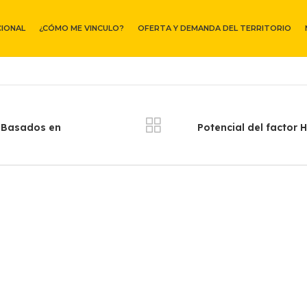
CIONAL
¿CÓMO ME VINCULO?
OFERTA Y DEMANDA DEL TERRITORIO
s Basados en
Potencial del factor H