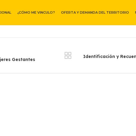
CIONAL
¿CÓMO ME VINCULO?
OFERTA Y DEMANDA DEL TERRITORIO
Identificación y Recue
jeres Gestantes