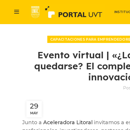
INSTITU
CAPACITACIONES PARA EMPRENDEDOR
Evento virtual | «¿L
quedarse? El complej
innovaci
Po
29
MAY
Junto a
Aceleradora Litoral
invitamos a e