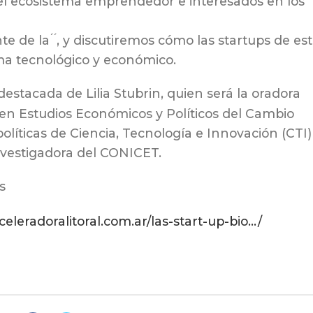
del ecosistema emprendedor e interesados en los
 de la ́ ́, y discutiremos cómo las startups de es
ma tecnológico y económico.
destacada de Lilia Stubrin, quien será la oradora
a. en Estudios Económicos y Políticos del Cambio
olíticas de Ciencia, Tecnología e Innovación (CTI)
nvestigadora del CONICET.
s
eleradoralitoral.com.ar/las-start-up-bio…/