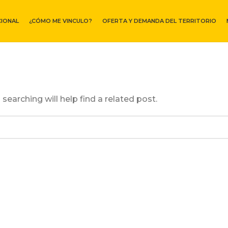
CIONAL
¿CÓMO ME VINCULO?
OFERTA Y DEMANDA DEL TERRITORIO
searching will help find a related post.